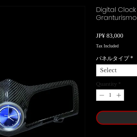
Digital Cloc
Granturismo
Price
JP¥ 83,000
Tax Included
パネルタイプ
*
Select
Quantity
*