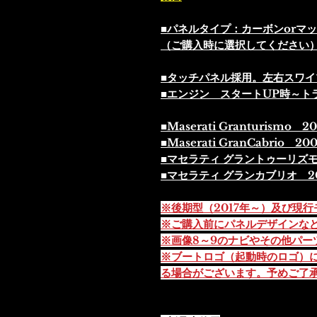
■パネルタイプ：カーボンorマ
（ご購入時に選択してください
■タッチパネル採用。左右スワイ
■エンジン スタートUP時～ト
■Maserati Granturismo 2
■Maserati GranCabrio 20
■マセラティ グラントゥーリズモ
■マセラティ グランカブリオ 2
※後期型（2017年～）及び現
※ご購入前にパネルデザインな
※画像8～9のナビやその他パー
※ブートロゴ（起動時のロゴ）
る場合がございます。
予めご了