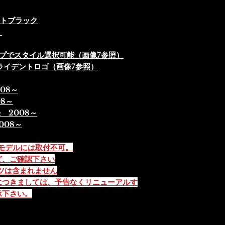
ットブラック
）
プでスタイル選択可能（画像7参照）
ライデントロゴ（画像7参照）
008～
08～
 2008～
008～
行モデルには取付不可。
ど、ご確認下さい
ツは含まれません
につきましては、予告なくリニューアルす
承下さい。