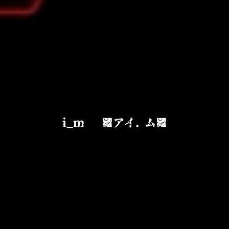
i_m ■アイ. ム■