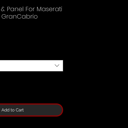
k & Panel For Maserati
 GranCabrio
Add to Cart