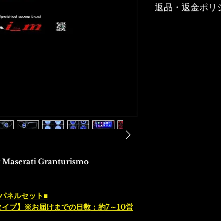
返品・返金ポリ
お客様のご都合や
じた商品の返品、
リサイクル部品に
受けできません。
商品の品質管理に
ご注文の商品と内
の品質上の問題が
以内に弊社までご
着払いもしくは佐
後、弊社負担にて
せていただきます
r Maserati Granturismo
パネルセット■
イプ】※お届けまでの日数：約7～10営