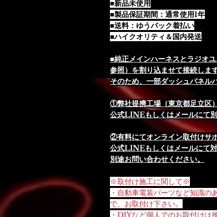
■新品未使用
■製品保証期間：通常使用1年
■送料：ゆうパック着払い
■ハイクオリティ＆国内発送
■純正メインハーネスとラジオユ
参照）を割り込ませて接続しま
そのため、一部ダッシュパネル
①弊社提携工場（東京都足立区
公式LINEもしくはメールにて
②有料にてオンライン取付けサ
公式LINEもしくはメールにて
別途お問い合わせください。
※取付け施工に関して※
・自動車電装パーツなど知識の
で、お取付け下さい。
・DIYなど個人でのお取付けは