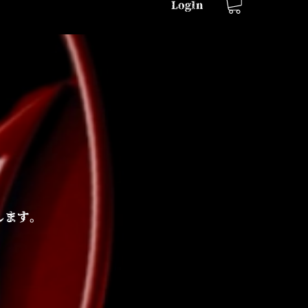
LogIn
します。