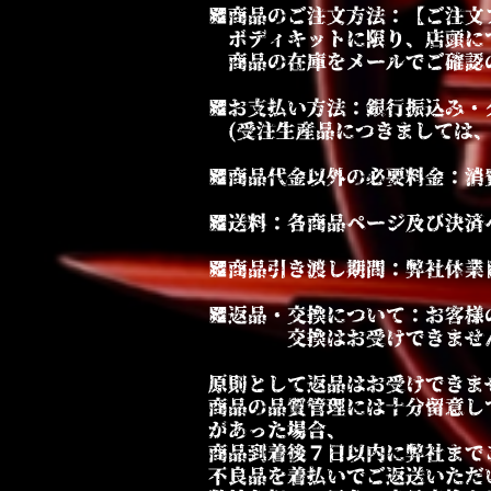
■商品のご注文方法：【ご注文
ボディキットに限り、店頭に
商品の在庫をメールでご確認
■お支払い方法：銀行振込み・ク
(受注生産品につきましては、
■商品代金以外の必要料金：消
■送料：各商品ページ及び決済
■商品引き渡し期間：弊社休業
■返品・交換について：お客様
交換はお受けできませ
原則として返品はお受けできま
商品の品質管理には十分留意
があった場合、
商品到着後７日以内に弊社まで
不良品を着払いでご返送いただ