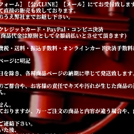
フォーム】【公式LINE】【メール】にてお受付致しま
て直接の販売も致しております。
のうえ弊社までお越し下さい。
レジットカード・PayPal・コンビニ決済
商品代金は原則として全額前払いとさせて頂きます)
費税・送料・振込手数料・オンラインカード決済手数料
ページに明記
日を除き、各種商品ページの納期に準じ
て発送致します
のご都合や、お客様の責任でキズや汚れが生じた商品の
ん。
せん。
しておりますが、万一ご注文の商品と内容が違う場合や
ご連絡下さい。
いた後、