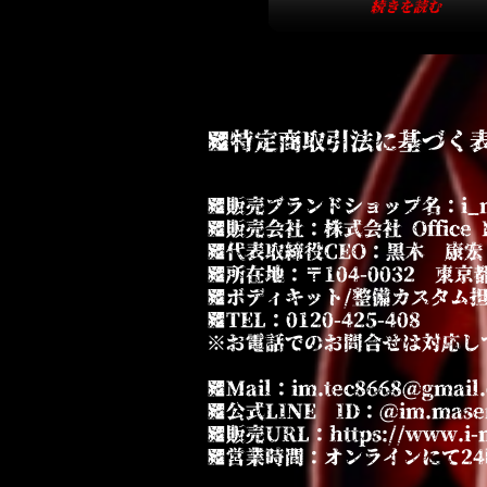
続きを読む
■特定商取引法に基づく
■販売ブランドショップ名：i_
■販売会社：株式会社 Office 
■代表取締役CEO：黒木 康宏
■所在地：〒104-0032 東京都
■ボディキット/整備カスタム担当部
■TEL：0120-425-408
※お電話でのお問合せは対応し
■Mail：
im.tec8668@gmail
■公式LINE ID：@im.maser
■販売URL：https://www.i-m
■営業時間：オンラインにて2