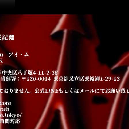
表記■
m アイ・ム
K
中央区八丁堀4-11-2-3F
署：〒120-0004 東京都足立区東綾瀬1-29-13
ておりません。公式LINEもしくはメールにてお願い致
.com
ati
.tokyo/
4時間対応