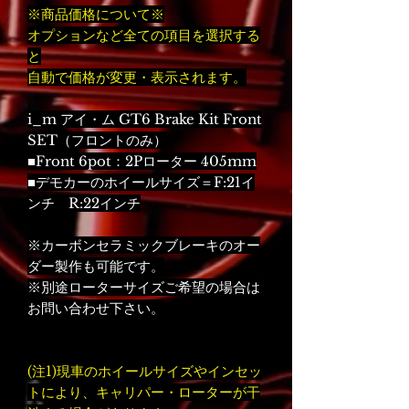
※商品価格について※
オプションなど全ての項目を選択する
と
自動で価格が変更・表示されます。
i_m アイ・ム GT6 Brake Kit Front
SET（フロントのみ）
■Front 6pot：2Pローター 405mm
■デモカーのホイールサイズ＝F:21イ
ンチ R:22インチ
※カーボンセラミックブレーキのオー
ダー製作も可能です。
※別途ローターサイズご希望の場合は
お問い合わせ下さい。
(注1)現車のホイールサイズやインセッ
トにより、キャリパー・ローターが干