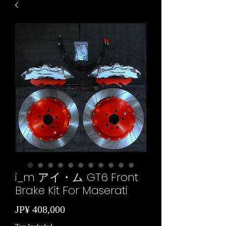
i_m アイ・ム GT6 Front
Brake Kit For Maserati
Price
JP¥ 408,000