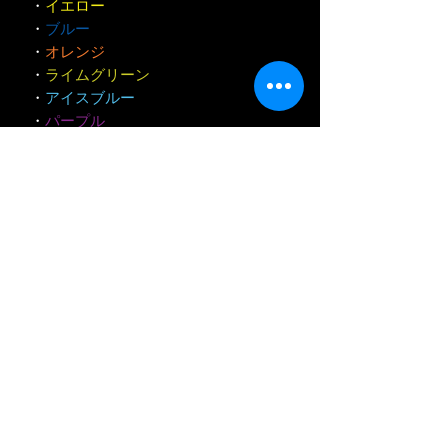
・
イエロー
・
ブルー
・
オレンジ
・
ライムグリーン
・
アイスブルー
・
パープル
その他カラー及びオリジナルロゴ等は
オプション価格にて承ります。別途お
問い合わせ下さい。
■ベルハウジング カラーラインナッ
プ■
・画像11参照・
※お届けまでに掛かる日数※
・オーダー製作の為、納期に約1ヶ月
～45日程度かかります。
■日本国内送料：佐川急便着払い