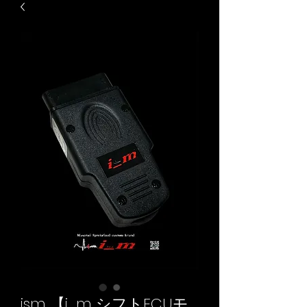
ism 【i_m シフトECUモ