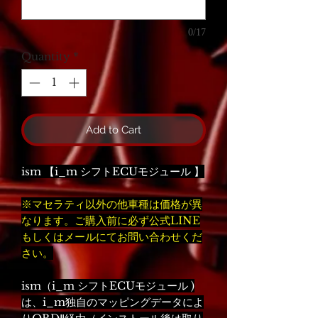
0/17
Quantity
*
Add to Cart
ism 【i_m シフトECUモジュール 】
※マセラティ以外の他車種は価格が異
なります。ご購入前に必ず公式LINE
もしくはメールにてお問い合わせくだ
さい。
ism（i_m シフトECUモジュール )
は、i_m独自のマッピングデータによ