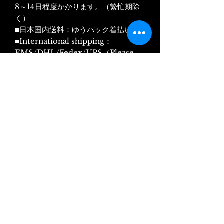
8～14日程度かかります。（繁忙期除
く）
■日本国内送料：ゆうパック着払い
■International shipping：
EMS/DHL/Fedex/UPS（Please
refer to your country's website
for an estimate of shipping costs
from Tokyo, Japan.）
▱適合車種▱
▱Maserati Granturismo /S /MC
Stradare：2007～2019
▱Maserati Granturismo：2022～
▱Maserati GranCabrio：2009～
2019
▱Maserati GranCabrio：2023～
▱Maserati Quattroporte
/GT/GTS：2003～2012
▱Maserati Quattroporte /GTS：