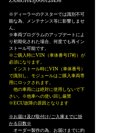
ZAMGH45J000123456
※ディーラーのテスターでは識別不可
能な為、メンテナンス等に影響しませ
ん。
※車両プログラムのアップデートによ
り初期化された場合、何度でも再イン
ストール可能です。
※ご購入時にVIN（車体番号17桁）が
必須になります。
インストール時にVIN（車体番号）
で識別し、モジュールはご購入車両専
用にロックされます。
他の車両には絶対に使用しないで下
さい。※他車への使い回し厳禁
※ECU故障の原因となります
※お届け及び取付け/ご入庫までに掛
かる日数※
オーダー製作の為、お届けまでに約