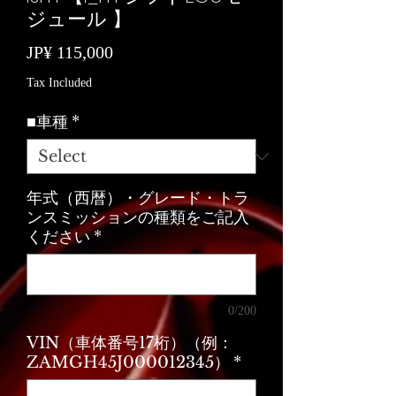
ジュール 】
Price
JP¥ 115,000
Tax Included
■車種
*
年式（西暦）・グレード・トラ
ンスミッションの種類をご記入
ください
*
0/200
VIN（車体番号17桁）（例：
ZAMGH45J000012345）
*