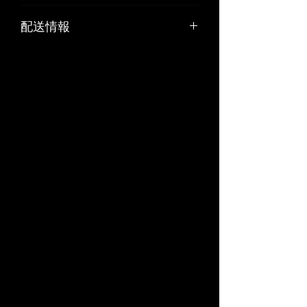
お客様のご都合や、お客様の責任でキ
配送情報
ズや汚れが生じた商品の返品、交換は
お受けできません。
■納期：在庫あり即納（2～3営業日発
リサイクル部品につきましては原則と
送可能）
して返品はお受けできません。
商品の品質管理には十分留意しており
ますが、万一ご注文の商品と内容が違
う場合や、商品の破損などの品質上の
問題があった場合には、商品到着後７
日以内に弊社までご連絡下さい。不良
品を佐川急便かゆうパックの着払いで
ご返送いただいた後、弊社負担にて早
急に良品と交換か代金返還をさせてい
ただきます。