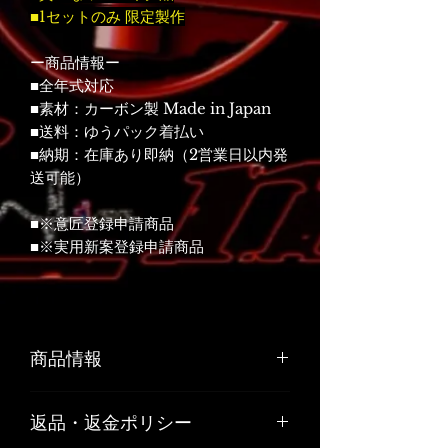
■1セットのみ 限定製作
ー商品情報ー
■全年式対応
■素材：カーボン製 Made in Japan
■送料：ゆうパック着払い
■納期：在庫あり即納（2営業日以内発
送可能）
■※意匠登録申請商品
■※実用新案登録申請商品
商品情報
素材：カーボン製
返品・返金ポリシー
Made in Japan